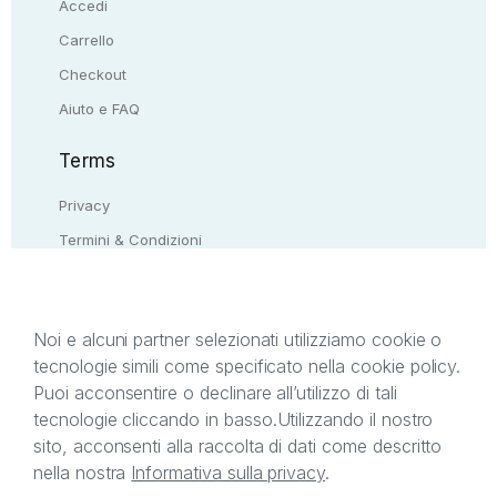
Accedi
Carrello
Checkout
Aiuto e FAQ
Terms
Privacy
Termini & Condizioni
Resi & rimborsi
Contattaci
Noi e alcuni partner selezionati utilizziamo cookie o
tecnologie simili come specificato nella cookie policy.
Il presente sito web è di proprietà di StreetLib S.r.l.
Puoi acconsentire o declinare all’utilizzo di tali
C.F. e P.IVA 05338720963. StreetLib S.r.l. è
tecnologie cliccando in basso.
Utilizzando il nostro
titolare di tutti i diritti di proprietà intellettuale
sito, acconsenti alla raccolta di dati come descritto
afferenti ai marchi, loghi e segni distintivi presenti
nella nostra
Informativa sulla privacy
.
sul sito web. Si invita l’utente a prendere visione
della privacy policy e delle condizioni relative ai