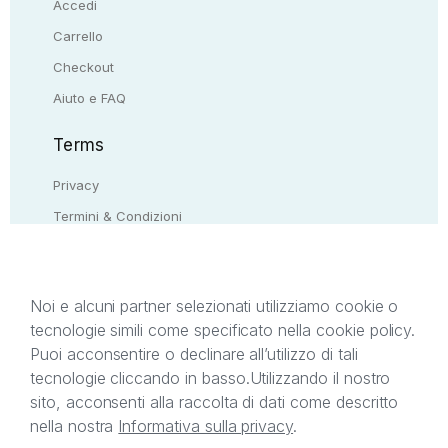
Accedi
Carrello
Checkout
Aiuto e FAQ
Terms
Privacy
Termini & Condizioni
Resi & rimborsi
Contattaci
Noi e alcuni partner selezionati utilizziamo cookie o
tecnologie simili come specificato nella cookie policy.
Il presente sito web è di proprietà di StreetLib S.r.l.
Puoi acconsentire o declinare all’utilizzo di tali
C.F. e P.IVA 05338720963. StreetLib S.r.l. è
tecnologie cliccando in basso.
Utilizzando il nostro
titolare di tutti i diritti di proprietà intellettuale
sito, acconsenti alla raccolta di dati come descritto
afferenti ai marchi, loghi e segni distintivi presenti
nella nostra
Informativa sulla privacy
.
sul sito web. Si invita l’utente a prendere visione
della privacy policy e delle condizioni relative ai