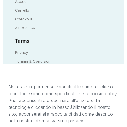
Accedi
Carrello
Checkout
Aiuto e FAQ
Terms
Privacy
Termini & Condizioni
Resi & rimborsi
Contattaci
Noi e alcuni partner selezionati utilizziamo cookie o
tecnologie simili come specificato nella cookie policy.
Il presente sito web è di proprietà di StreetLib S.r.l.
Puoi acconsentire o declinare all’utilizzo di tali
C.F. e P.IVA 05338720963. StreetLib S.r.l. è
tecnologie cliccando in basso.
Utilizzando il nostro
titolare di tutti i diritti di proprietà intellettuale
sito, acconsenti alla raccolta di dati come descritto
afferenti ai marchi, loghi e segni distintivi presenti
nella nostra
Informativa sulla privacy
.
sul sito web. Si invita l’utente a prendere visione
della privacy policy e delle condizioni relative ai