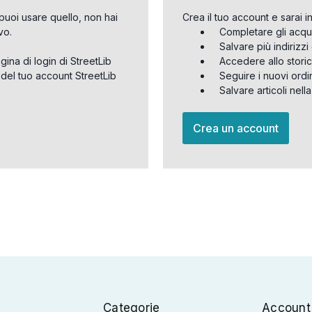
puoi usare quello, non hai
Crea il tuo account e sarai i
vo.
Completare gli acqu
Salvare più indirizz
agina di login di StreetLib
Accedere allo storic
 del tuo account StreetLib
Seguire i nuovi ordi
Salvare articoli nell
Crea un account
Categorie
Account