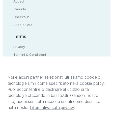
Accedi
Carrello
Checkout
Aiuto e FAQ
Terms
Privacy
Termini & Condizioni
Resi & rimborsi
Contattaci
Noi e alcuni partner selezionati utilizziamo cookie o
tecnologie simili come specificato nella cookie policy.
Il presente sito web è di proprietà di StreetLib S.r.l.
Puoi acconsentire o declinare all’utilizzo di tali
C.F. e P.IVA 05338720963. StreetLib S.r.l. è
tecnologie cliccando in basso.
Utilizzando il nostro
titolare di tutti i diritti di proprietà intellettuale
sito, acconsenti alla raccolta di dati come descritto
afferenti ai marchi, loghi e segni distintivi presenti
nella nostra
Informativa sulla privacy
.
sul sito web. Si invita l’utente a prendere visione
della privacy policy e delle condizioni relative ai