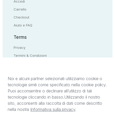
Accedi
Carrello
Checkout
Aiuto e FAQ
Terms
Privacy
Termini & Condizioni
Resi & rimborsi
Contattaci
Noi e alcuni partner selezionati utilizziamo cookie o
tecnologie simili come specificato nella cookie policy.
Il presente sito web è di proprietà di StreetLib S.r.l.
Puoi acconsentire o declinare all’utilizzo di tali
C.F. e P.IVA 05338720963. StreetLib S.r.l. è
tecnologie cliccando in basso.
Utilizzando il nostro
titolare di tutti i diritti di proprietà intellettuale
sito, acconsenti alla raccolta di dati come descritto
afferenti ai marchi, loghi e segni distintivi presenti
nella nostra
Informativa sulla privacy
.
sul sito web. Si invita l’utente a prendere visione
della privacy policy e delle condizioni relative ai