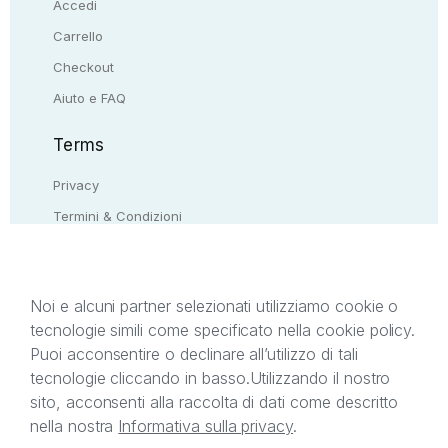
Accedi
Carrello
Checkout
Aiuto e FAQ
Terms
Privacy
Termini & Condizioni
Resi & rimborsi
Contattaci
Noi e alcuni partner selezionati utilizziamo cookie o
tecnologie simili come specificato nella cookie policy.
Il presente sito web è di proprietà di StreetLib S.r.l.
Puoi acconsentire o declinare all’utilizzo di tali
C.F. e P.IVA 05338720963. StreetLib S.r.l. è
tecnologie cliccando in basso.
Utilizzando il nostro
titolare di tutti i diritti di proprietà intellettuale
sito, acconsenti alla raccolta di dati come descritto
afferenti ai marchi, loghi e segni distintivi presenti
nella nostra
Informativa sulla privacy
.
sul sito web. Si invita l’utente a prendere visione
della privacy policy e delle condizioni relative ai