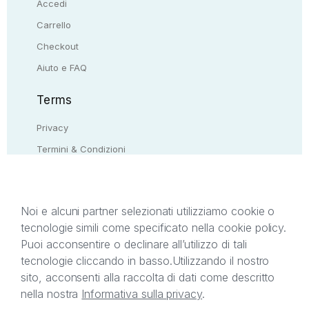
Accedi
Carrello
Checkout
Aiuto e FAQ
Terms
Privacy
Termini & Condizioni
Resi & rimborsi
Contattaci
Noi e alcuni partner selezionati utilizziamo cookie o
tecnologie simili come specificato nella cookie policy.
Il presente sito web è di proprietà di StreetLib S.r.l.
Puoi acconsentire o declinare all’utilizzo di tali
C.F. e P.IVA 05338720963. StreetLib S.r.l. è
tecnologie cliccando in basso.
Utilizzando il nostro
titolare di tutti i diritti di proprietà intellettuale
sito, acconsenti alla raccolta di dati come descritto
afferenti ai marchi, loghi e segni distintivi presenti
nella nostra
Informativa sulla privacy
.
sul sito web. Si invita l’utente a prendere visione
della privacy policy e delle condizioni relative ai