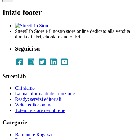
Inizio footer
StreetLib Store è il nostro store online dedicato alla vendita
diretta di libri, ebook, e audiolibri
Seguici su
StreetLib
Chi siamo
La piattaforma di distribuzione
Ready: servizi editoriali
Write: editor online
Totem: e-store per librerie
Categorie
Bambini e Ragazzi