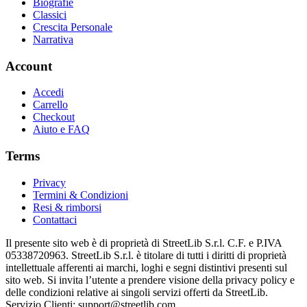
Biografie
Classici
Crescita Personale
Narrativa
Account
Accedi
Carrello
Checkout
Aiuto e FAQ
Terms
Privacy
Termini & Condizioni
Resi & rimborsi
Contattaci
Il presente sito web è di proprietà di StreetLib S.r.l. C.F. e P.IVA
05338720963. StreetLib S.r.l. è titolare di tutti i diritti di proprietà
intellettuale afferenti ai marchi, loghi e segni distintivi presenti sul
sito web. Si invita l’utente a prendere visione della privacy policy e
delle condizioni relative ai singoli servizi offerti da StreetLib.
Servizio Clienti: support@streetlib.com