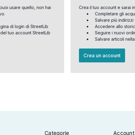
puoi usare quello, non hai
Crea il tuo account e sarai i
vo.
Completare gli acqu
Salvare più indirizz
agina di login di StreetLib
Accedere allo storic
 del tuo account StreetLib
Seguire i nuovi ordi
Salvare articoli nell
Crea un account
Categorie
Account