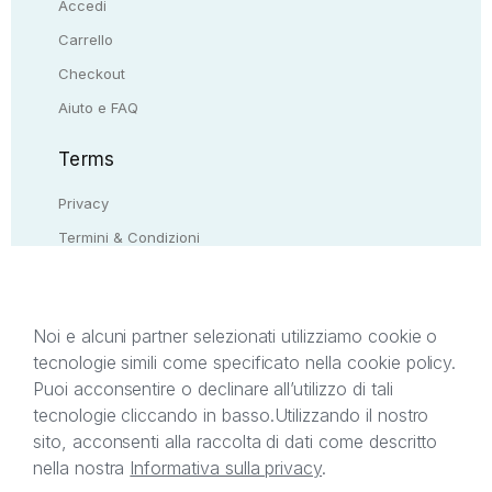
Accedi
Carrello
Checkout
Aiuto e FAQ
Terms
Privacy
Termini & Condizioni
Resi & rimborsi
Contattaci
Noi e alcuni partner selezionati utilizziamo cookie o
tecnologie simili come specificato nella cookie policy.
Il presente sito web è di proprietà di StreetLib S.r.l.
Puoi acconsentire o declinare all’utilizzo di tali
C.F. e P.IVA 05338720963. StreetLib S.r.l. è
tecnologie cliccando in basso.
Utilizzando il nostro
titolare di tutti i diritti di proprietà intellettuale
sito, acconsenti alla raccolta di dati come descritto
afferenti ai marchi, loghi e segni distintivi presenti
nella nostra
Informativa sulla privacy
.
sul sito web. Si invita l’utente a prendere visione
della privacy policy e delle condizioni relative ai