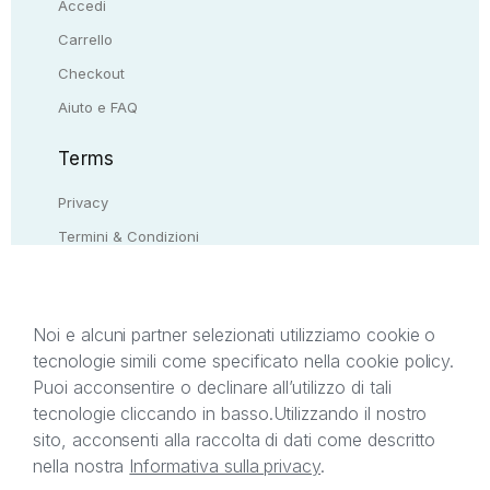
Accedi
Carrello
Checkout
Aiuto e FAQ
Terms
Privacy
Termini & Condizioni
Resi & rimborsi
Contattaci
Noi e alcuni partner selezionati utilizziamo cookie o
tecnologie simili come specificato nella cookie policy.
Il presente sito web è di proprietà di StreetLib S.r.l.
Puoi acconsentire o declinare all’utilizzo di tali
C.F. e P.IVA 05338720963. StreetLib S.r.l. è
tecnologie cliccando in basso.
Utilizzando il nostro
titolare di tutti i diritti di proprietà intellettuale
sito, acconsenti alla raccolta di dati come descritto
afferenti ai marchi, loghi e segni distintivi presenti
nella nostra
Informativa sulla privacy
.
sul sito web. Si invita l’utente a prendere visione
della privacy policy e delle condizioni relative ai