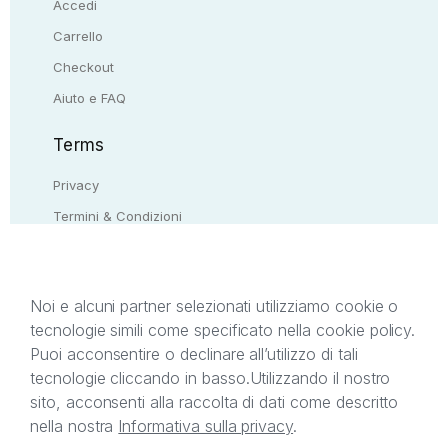
Accedi
Carrello
Checkout
Aiuto e FAQ
Terms
Privacy
Termini & Condizioni
Resi & rimborsi
Contattaci
Noi e alcuni partner selezionati utilizziamo cookie o
tecnologie simili come specificato nella cookie policy.
Il presente sito web è di proprietà di StreetLib S.r.l.
Puoi acconsentire o declinare all’utilizzo di tali
C.F. e P.IVA 05338720963. StreetLib S.r.l. è
tecnologie cliccando in basso.
Utilizzando il nostro
titolare di tutti i diritti di proprietà intellettuale
sito, acconsenti alla raccolta di dati come descritto
afferenti ai marchi, loghi e segni distintivi presenti
nella nostra
Informativa sulla privacy
.
sul sito web. Si invita l’utente a prendere visione
della privacy policy e delle condizioni relative ai