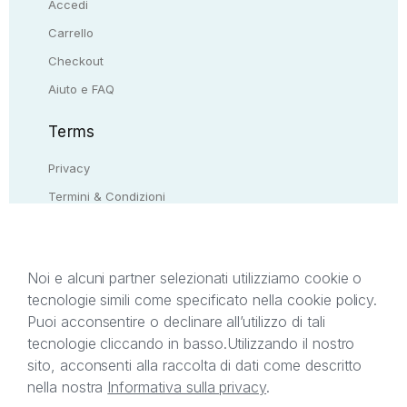
Accedi
Carrello
Checkout
Aiuto e FAQ
Terms
Privacy
Termini & Condizioni
Resi & rimborsi
Contattaci
Noi e alcuni partner selezionati utilizziamo cookie o
tecnologie simili come specificato nella cookie policy.
Il presente sito web è di proprietà di StreetLib S.r.l.
Puoi acconsentire o declinare all’utilizzo di tali
C.F. e P.IVA 05338720963. StreetLib S.r.l. è
tecnologie cliccando in basso.
Utilizzando il nostro
titolare di tutti i diritti di proprietà intellettuale
sito, acconsenti alla raccolta di dati come descritto
afferenti ai marchi, loghi e segni distintivi presenti
nella nostra
Informativa sulla privacy
.
sul sito web. Si invita l’utente a prendere visione
della privacy policy e delle condizioni relative ai