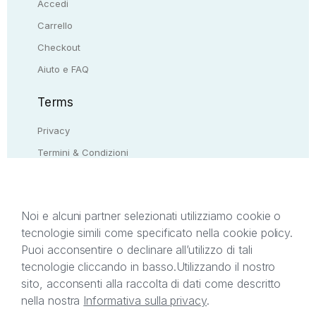
Accedi
Carrello
Checkout
Aiuto e FAQ
Terms
Privacy
Termini & Condizioni
Resi & rimborsi
Contattaci
Noi e alcuni partner selezionati utilizziamo cookie o
tecnologie simili come specificato nella cookie policy.
Il presente sito web è di proprietà di StreetLib S.r.l.
Puoi acconsentire o declinare all’utilizzo di tali
C.F. e P.IVA 05338720963. StreetLib S.r.l. è
tecnologie cliccando in basso.
Utilizzando il nostro
titolare di tutti i diritti di proprietà intellettuale
sito, acconsenti alla raccolta di dati come descritto
afferenti ai marchi, loghi e segni distintivi presenti
nella nostra
Informativa sulla privacy
.
sul sito web. Si invita l’utente a prendere visione
della privacy policy e delle condizioni relative ai