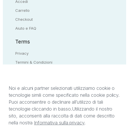
Accedi
Carrello
Checkout
Aiuto e FAQ
Terms
Privacy
Termini & Condizioni
Resi & rimborsi
Contattaci
Noi e alcuni partner selezionati utilizziamo cookie o
tecnologie simili come specificato nella cookie policy.
Il presente sito web è di proprietà di StreetLib S.r.l.
Puoi acconsentire o declinare all’utilizzo di tali
C.F. e P.IVA 05338720963. StreetLib S.r.l. è
tecnologie cliccando in basso.
Utilizzando il nostro
titolare di tutti i diritti di proprietà intellettuale
sito, acconsenti alla raccolta di dati come descritto
afferenti ai marchi, loghi e segni distintivi presenti
nella nostra
Informativa sulla privacy
.
sul sito web. Si invita l’utente a prendere visione
della privacy policy e delle condizioni relative ai