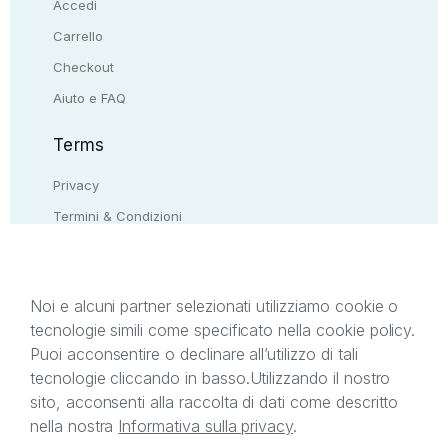
Accedi
Carrello
Checkout
Aiuto e FAQ
Terms
Privacy
Termini & Condizioni
Resi & rimborsi
Contattaci
Noi e alcuni partner selezionati utilizziamo cookie o
tecnologie simili come specificato nella cookie policy.
Il presente sito web è di proprietà di StreetLib S.r.l.
Puoi acconsentire o declinare all’utilizzo di tali
C.F. e P.IVA 05338720963. StreetLib S.r.l. è
tecnologie cliccando in basso.
Utilizzando il nostro
titolare di tutti i diritti di proprietà intellettuale
sito, acconsenti alla raccolta di dati come descritto
afferenti ai marchi, loghi e segni distintivi presenti
nella nostra
Informativa sulla privacy
.
sul sito web. Si invita l’utente a prendere visione
della privacy policy e delle condizioni relative ai