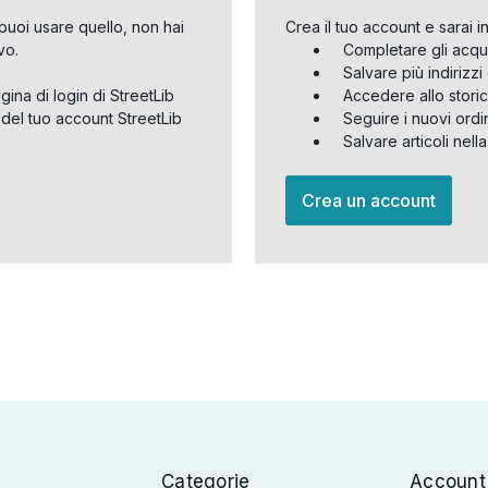
puoi usare quello, non hai
Crea il tuo account e sarai i
vo.
Completare gli acqu
Salvare più indirizz
agina di login di StreetLib
Accedere allo storic
 del tuo account StreetLib
Seguire i nuovi ordi
Salvare articoli nell
Crea un account
Categorie
Account