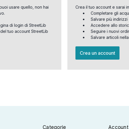
puoi usare quello, non hai
Crea il tuo account e sarai i
vo.
Completare gli acqu
Salvare più indirizz
agina di login di StreetLib
Accedere allo storic
 del tuo account StreetLib
Seguire i nuovi ordi
Salvare articoli nell
Crea un account
Categorie
Account