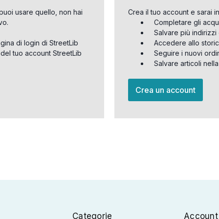
puoi usare quello, non hai
Crea il tuo account e sarai i
vo.
Completare gli acqu
Salvare più indirizz
agina di login di StreetLib
Accedere allo storic
 del tuo account StreetLib
Seguire i nuovi ordi
Salvare articoli nell
Crea un account
Categorie
Account