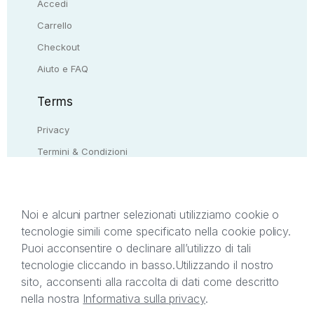
Accedi
Carrello
Checkout
Aiuto e FAQ
Terms
Privacy
Termini & Condizioni
Resi & rimborsi
Contattaci
Noi e alcuni partner selezionati utilizziamo cookie o
tecnologie simili come specificato nella cookie policy.
Il presente sito web è di proprietà di StreetLib S.r.l.
Puoi acconsentire o declinare all’utilizzo di tali
C.F. e P.IVA 05338720963. StreetLib S.r.l. è
tecnologie cliccando in basso.
Utilizzando il nostro
titolare di tutti i diritti di proprietà intellettuale
sito, acconsenti alla raccolta di dati come descritto
afferenti ai marchi, loghi e segni distintivi presenti
nella nostra
Informativa sulla privacy
.
sul sito web. Si invita l’utente a prendere visione
della privacy policy e delle condizioni relative ai