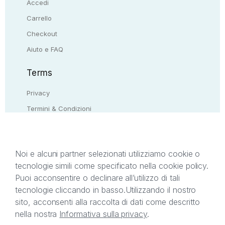
Accedi
Carrello
Checkout
Aiuto e FAQ
Terms
Privacy
Termini & Condizioni
Resi & rimborsi
Contattaci
Noi e alcuni partner selezionati utilizziamo cookie o
tecnologie simili come specificato nella cookie policy.
Il presente sito web è di proprietà di StreetLib S.r.l.
Puoi acconsentire o declinare all’utilizzo di tali
C.F. e P.IVA 05338720963. StreetLib S.r.l. è
tecnologie cliccando in basso.
Utilizzando il nostro
titolare di tutti i diritti di proprietà intellettuale
sito, acconsenti alla raccolta di dati come descritto
afferenti ai marchi, loghi e segni distintivi presenti
nella nostra
Informativa sulla privacy
.
sul sito web. Si invita l’utente a prendere visione
della privacy policy e delle condizioni relative ai