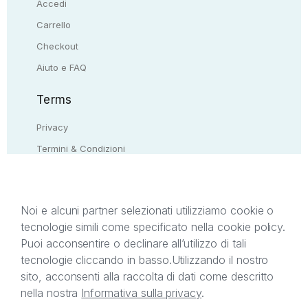
Accedi
Carrello
Checkout
Aiuto e FAQ
Terms
Privacy
Termini & Condizioni
Resi & rimborsi
Contattaci
Noi e alcuni partner selezionati utilizziamo cookie o
tecnologie simili come specificato nella cookie policy.
Il presente sito web è di proprietà di StreetLib S.r.l.
Puoi acconsentire o declinare all’utilizzo di tali
C.F. e P.IVA 05338720963. StreetLib S.r.l. è
tecnologie cliccando in basso.
Utilizzando il nostro
titolare di tutti i diritti di proprietà intellettuale
sito, acconsenti alla raccolta di dati come descritto
afferenti ai marchi, loghi e segni distintivi presenti
nella nostra
Informativa sulla privacy
.
sul sito web. Si invita l’utente a prendere visione
della privacy policy e delle condizioni relative ai