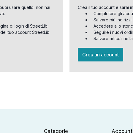
puoi usare quello, non hai
Crea il tuo account e sarai i
vo.
Completare gli acqu
Salvare più indirizz
agina di login di StreetLib
Accedere allo storic
 del tuo account StreetLib
Seguire i nuovi ordi
Salvare articoli nell
Crea un account
Categorie
Account