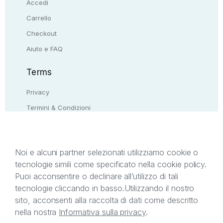
Accedi
Carrello
Checkout
Aiuto e FAQ
Terms
Privacy
Termini & Condizioni
Resi & rimborsi
Contattaci
Noi e alcuni partner selezionati utilizziamo cookie o
tecnologie simili come specificato nella cookie policy.
Il presente sito web è di proprietà di StreetLib S.r.l.
Puoi acconsentire o declinare all’utilizzo di tali
C.F. e P.IVA 05338720963. StreetLib S.r.l. è
tecnologie cliccando in basso.
Utilizzando il nostro
titolare di tutti i diritti di proprietà intellettuale
sito, acconsenti alla raccolta di dati come descritto
afferenti ai marchi, loghi e segni distintivi presenti
nella nostra
Informativa sulla privacy
.
sul sito web. Si invita l’utente a prendere visione
della privacy policy e delle condizioni relative ai