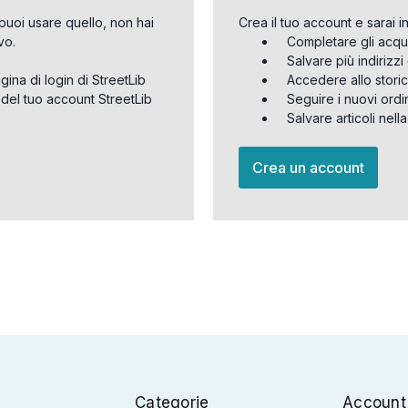
puoi usare quello, non hai
Crea il tuo account e sarai i
vo.
Completare gli acqu
Salvare più indirizz
agina di login di StreetLib
Accedere allo storic
 del tuo account StreetLib
Seguire i nuovi ordi
Salvare articoli nell
Crea un account
Categorie
Account