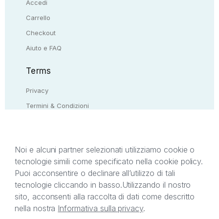
Accedi
Carrello
Checkout
Aiuto e FAQ
Terms
Privacy
Termini & Condizioni
Resi & rimborsi
Contattaci
Noi e alcuni partner selezionati utilizziamo cookie o
tecnologie simili come specificato nella cookie policy.
Il presente sito web è di proprietà di StreetLib S.r.l.
Puoi acconsentire o declinare all’utilizzo di tali
C.F. e P.IVA 05338720963. StreetLib S.r.l. è
tecnologie cliccando in basso.
Utilizzando il nostro
titolare di tutti i diritti di proprietà intellettuale
sito, acconsenti alla raccolta di dati come descritto
afferenti ai marchi, loghi e segni distintivi presenti
nella nostra
Informativa sulla privacy
.
sul sito web. Si invita l’utente a prendere visione
della privacy policy e delle condizioni relative ai