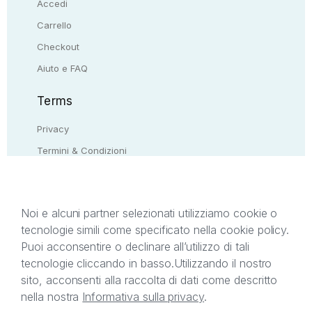
Accedi
Carrello
Checkout
Aiuto e FAQ
Terms
Privacy
Termini & Condizioni
Resi & rimborsi
Contattaci
Noi e alcuni partner selezionati utilizziamo cookie o
tecnologie simili come specificato nella cookie policy.
Il presente sito web è di proprietà di StreetLib S.r.l.
Puoi acconsentire o declinare all’utilizzo di tali
C.F. e P.IVA 05338720963. StreetLib S.r.l. è
tecnologie cliccando in basso.
Utilizzando il nostro
titolare di tutti i diritti di proprietà intellettuale
sito, acconsenti alla raccolta di dati come descritto
afferenti ai marchi, loghi e segni distintivi presenti
nella nostra
Informativa sulla privacy
.
sul sito web. Si invita l’utente a prendere visione
della privacy policy e delle condizioni relative ai