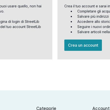
puoi usare quello, non hai
Crea il tuo account e sarai i
vo.
Completare gli acqu
Salvare più indirizz
agina di login di StreetLib
Accedere allo storic
 del tuo account StreetLib
Seguire i nuovi ordi
Salvare articoli nell
Crea un account
Categorie
Account