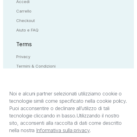
Accedi
Carrello
Checkout
Aiuto e FAQ
Terms
Privacy
Termini & Condizioni
Resi & rimborsi
Contattaci
Noi e alcuni partner selezionati utilizziamo cookie o
tecnologie simili come specificato nella cookie policy.
Il presente sito web è di proprietà di StreetLib S.r.l.
Puoi acconsentire o declinare all’utilizzo di tali
C.F. e P.IVA 05338720963. StreetLib S.r.l. è
tecnologie cliccando in basso.
Utilizzando il nostro
titolare di tutti i diritti di proprietà intellettuale
sito, acconsenti alla raccolta di dati come descritto
afferenti ai marchi, loghi e segni distintivi presenti
nella nostra
Informativa sulla privacy
.
sul sito web. Si invita l’utente a prendere visione
della privacy policy e delle condizioni relative ai