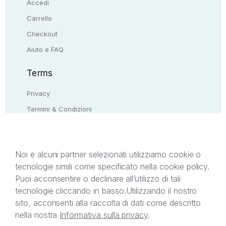
Accedi
Carrello
Checkout
Aiuto e FAQ
Terms
Privacy
Termini & Condizioni
Resi & rimborsi
Contattaci
Noi e alcuni partner selezionati utilizziamo cookie o
tecnologie simili come specificato nella cookie policy.
Il presente sito web è di proprietà di StreetLib S.r.l.
Puoi acconsentire o declinare all’utilizzo di tali
C.F. e P.IVA 05338720963. StreetLib S.r.l. è
tecnologie cliccando in basso.
Utilizzando il nostro
titolare di tutti i diritti di proprietà intellettuale
sito, acconsenti alla raccolta di dati come descritto
afferenti ai marchi, loghi e segni distintivi presenti
nella nostra
Informativa sulla privacy
.
sul sito web. Si invita l’utente a prendere visione
della privacy policy e delle condizioni relative ai