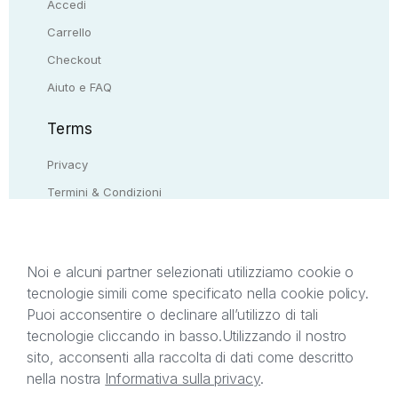
Accedi
Carrello
Checkout
Aiuto e FAQ
Terms
Privacy
Termini & Condizioni
Resi & rimborsi
Contattaci
Noi e alcuni partner selezionati utilizziamo cookie o
tecnologie simili come specificato nella cookie policy.
Il presente sito web è di proprietà di StreetLib S.r.l.
Puoi acconsentire o declinare all’utilizzo di tali
C.F. e P.IVA 05338720963. StreetLib S.r.l. è
tecnologie cliccando in basso.
Utilizzando il nostro
titolare di tutti i diritti di proprietà intellettuale
sito, acconsenti alla raccolta di dati come descritto
afferenti ai marchi, loghi e segni distintivi presenti
nella nostra
Informativa sulla privacy
.
sul sito web. Si invita l’utente a prendere visione
della privacy policy e delle condizioni relative ai