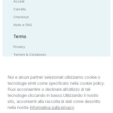
Accedi
Carrello
Checkout
Aiuto e FAQ
Terms
Privacy
Termini & Condizioni
Resi & rimborsi
Contattaci
Noi e alcuni partner selezionati utilizziamo cookie o
tecnologie simili come specificato nella cookie policy.
Il presente sito web è di proprietà di StreetLib S.r.l.
Puoi acconsentire o declinare all’utilizzo di tali
C.F. e P.IVA 05338720963. StreetLib S.r.l. è
tecnologie cliccando in basso.
Utilizzando il nostro
titolare di tutti i diritti di proprietà intellettuale
sito, acconsenti alla raccolta di dati come descritto
afferenti ai marchi, loghi e segni distintivi presenti
nella nostra
Informativa sulla privacy
.
sul sito web. Si invita l’utente a prendere visione
della privacy policy e delle condizioni relative ai