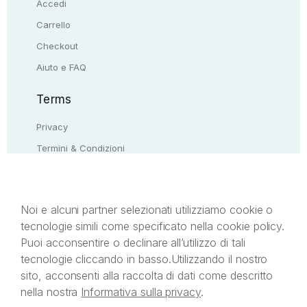
Accedi
Carrello
Checkout
Aiuto e FAQ
Terms
Privacy
Termini & Condizioni
Resi & rimborsi
Contattaci
Noi e alcuni partner selezionati utilizziamo cookie o
tecnologie simili come specificato nella cookie policy.
Il presente sito web è di proprietà di StreetLib S.r.l.
Puoi acconsentire o declinare all’utilizzo di tali
C.F. e P.IVA 05338720963. StreetLib S.r.l. è
tecnologie cliccando in basso.
Utilizzando il nostro
titolare di tutti i diritti di proprietà intellettuale
sito, acconsenti alla raccolta di dati come descritto
afferenti ai marchi, loghi e segni distintivi presenti
nella nostra
Informativa sulla privacy
.
sul sito web. Si invita l’utente a prendere visione
della privacy policy e delle condizioni relative ai