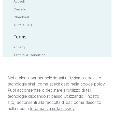
Accedi
Carrello
Checkout
Aiuto e FAQ
Terms
Privacy
Termini & Condizioni
Resi & rimborsi
Contattaci
Noi e alcuni partner selezionati utilizziamo cookie o
tecnologie simili come specificato nella cookie policy.
Il presente sito web è di proprietà di StreetLib S.r.l.
Puoi acconsentire o declinare all’utilizzo di tali
C.F. e P.IVA 05338720963. StreetLib S.r.l. è
tecnologie cliccando in basso.
Utilizzando il nostro
titolare di tutti i diritti di proprietà intellettuale
sito, acconsenti alla raccolta di dati come descritto
afferenti ai marchi, loghi e segni distintivi presenti
nella nostra
Informativa sulla privacy
.
sul sito web. Si invita l’utente a prendere visione
della privacy policy e delle condizioni relative ai