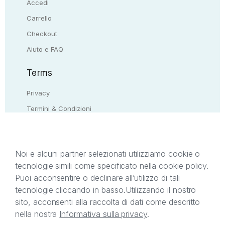
Accedi
Carrello
Checkout
Aiuto e FAQ
Terms
Privacy
Termini & Condizioni
Resi & rimborsi
Contattaci
Noi e alcuni partner selezionati utilizziamo cookie o
tecnologie simili come specificato nella cookie policy.
Il presente sito web è di proprietà di StreetLib S.r.l.
Puoi acconsentire o declinare all’utilizzo di tali
C.F. e P.IVA 05338720963. StreetLib S.r.l. è
tecnologie cliccando in basso.
Utilizzando il nostro
titolare di tutti i diritti di proprietà intellettuale
sito, acconsenti alla raccolta di dati come descritto
afferenti ai marchi, loghi e segni distintivi presenti
nella nostra
Informativa sulla privacy
.
sul sito web. Si invita l’utente a prendere visione
della privacy policy e delle condizioni relative ai