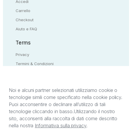
Accedi
Carrello
Checkout
Aiuto e FAQ
Terms
Privacy
Termini & Condizioni
Resi & rimborsi
Contattaci
Noi e alcuni partner selezionati utilizziamo cookie o
tecnologie simili come specificato nella cookie policy.
Il presente sito web è di proprietà di StreetLib S.r.l.
Puoi acconsentire o declinare all’utilizzo di tali
C.F. e P.IVA 05338720963. StreetLib S.r.l. è
tecnologie cliccando in basso.
Utilizzando il nostro
titolare di tutti i diritti di proprietà intellettuale
sito, acconsenti alla raccolta di dati come descritto
afferenti ai marchi, loghi e segni distintivi presenti
nella nostra
Informativa sulla privacy
.
sul sito web. Si invita l’utente a prendere visione
della privacy policy e delle condizioni relative ai