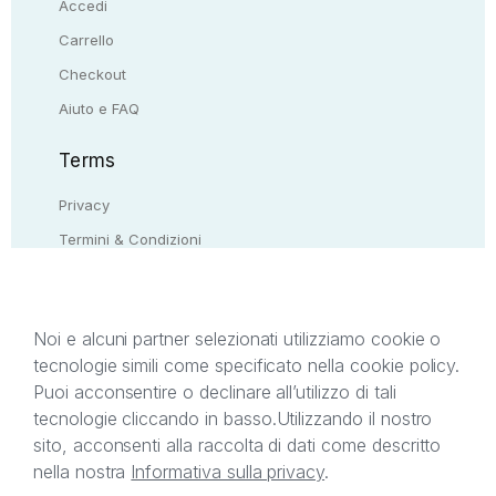
Accedi
Carrello
Checkout
Aiuto e FAQ
Terms
Privacy
Termini & Condizioni
Resi & rimborsi
Contattaci
Noi e alcuni partner selezionati utilizziamo cookie o
tecnologie simili come specificato nella cookie policy.
Il presente sito web è di proprietà di StreetLib S.r.l.
Puoi acconsentire o declinare all’utilizzo di tali
C.F. e P.IVA 05338720963. StreetLib S.r.l. è
tecnologie cliccando in basso.
Utilizzando il nostro
titolare di tutti i diritti di proprietà intellettuale
sito, acconsenti alla raccolta di dati come descritto
afferenti ai marchi, loghi e segni distintivi presenti
nella nostra
Informativa sulla privacy
.
sul sito web. Si invita l’utente a prendere visione
della privacy policy e delle condizioni relative ai