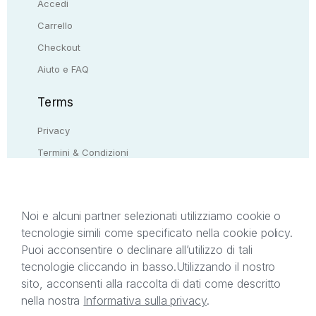
Accedi
Carrello
Checkout
Aiuto e FAQ
Terms
Privacy
Termini & Condizioni
Resi & rimborsi
Contattaci
Noi e alcuni partner selezionati utilizziamo cookie o
tecnologie simili come specificato nella cookie policy.
Il presente sito web è di proprietà di StreetLib S.r.l.
Puoi acconsentire o declinare all’utilizzo di tali
C.F. e P.IVA 05338720963. StreetLib S.r.l. è
tecnologie cliccando in basso.
Utilizzando il nostro
titolare di tutti i diritti di proprietà intellettuale
sito, acconsenti alla raccolta di dati come descritto
afferenti ai marchi, loghi e segni distintivi presenti
nella nostra
Informativa sulla privacy
.
sul sito web. Si invita l’utente a prendere visione
della privacy policy e delle condizioni relative ai