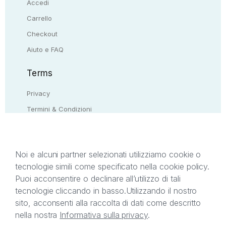
Accedi
Carrello
Checkout
Aiuto e FAQ
Terms
Privacy
Termini & Condizioni
Resi & rimborsi
Contattaci
Noi e alcuni partner selezionati utilizziamo cookie o
tecnologie simili come specificato nella cookie policy.
Il presente sito web è di proprietà di StreetLib S.r.l.
Puoi acconsentire o declinare all’utilizzo di tali
C.F. e P.IVA 05338720963. StreetLib S.r.l. è
tecnologie cliccando in basso.
Utilizzando il nostro
titolare di tutti i diritti di proprietà intellettuale
sito, acconsenti alla raccolta di dati come descritto
afferenti ai marchi, loghi e segni distintivi presenti
nella nostra
Informativa sulla privacy
.
sul sito web. Si invita l’utente a prendere visione
della privacy policy e delle condizioni relative ai