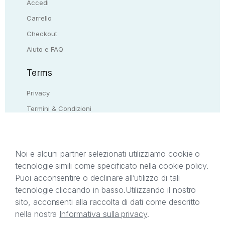
Accedi
Carrello
Checkout
Aiuto e FAQ
Terms
Privacy
Termini & Condizioni
Resi & rimborsi
Contattaci
Noi e alcuni partner selezionati utilizziamo cookie o
tecnologie simili come specificato nella cookie policy.
Il presente sito web è di proprietà di StreetLib S.r.l.
Puoi acconsentire o declinare all’utilizzo di tali
C.F. e P.IVA 05338720963. StreetLib S.r.l. è
tecnologie cliccando in basso.
Utilizzando il nostro
titolare di tutti i diritti di proprietà intellettuale
sito, acconsenti alla raccolta di dati come descritto
afferenti ai marchi, loghi e segni distintivi presenti
nella nostra
Informativa sulla privacy
.
sul sito web. Si invita l’utente a prendere visione
della privacy policy e delle condizioni relative ai