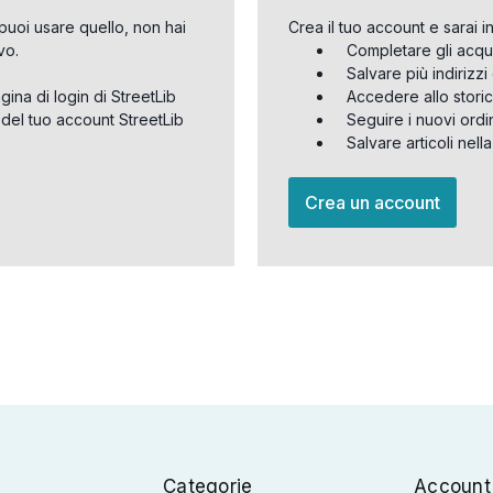
puoi usare quello, non hai
Crea il tuo account e sarai i
vo.
Completare gli acqu
Salvare più indirizz
agina di login di StreetLib
Accedere allo storic
 del tuo account StreetLib
Seguire i nuovi ordi
Salvare articoli nell
Crea un account
Categorie
Account