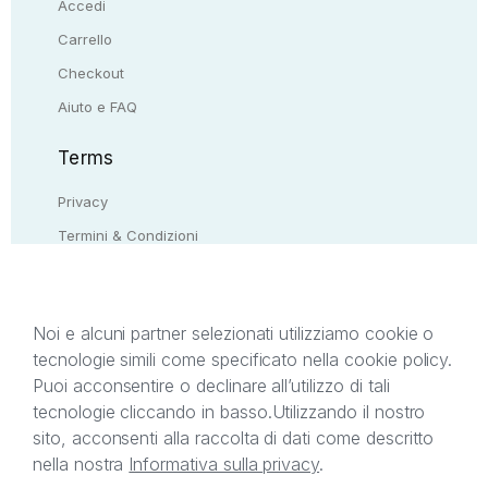
Accedi
Carrello
Checkout
Aiuto e FAQ
Terms
Privacy
Termini & Condizioni
Resi & rimborsi
Contattaci
Noi e alcuni partner selezionati utilizziamo cookie o
tecnologie simili come specificato nella cookie policy.
Il presente sito web è di proprietà di StreetLib S.r.l.
Puoi acconsentire o declinare all’utilizzo di tali
C.F. e P.IVA 05338720963. StreetLib S.r.l. è
tecnologie cliccando in basso.
Utilizzando il nostro
titolare di tutti i diritti di proprietà intellettuale
sito, acconsenti alla raccolta di dati come descritto
afferenti ai marchi, loghi e segni distintivi presenti
nella nostra
Informativa sulla privacy
.
sul sito web. Si invita l’utente a prendere visione
della privacy policy e delle condizioni relative ai