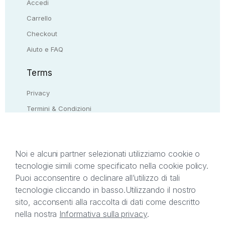
Accedi
Carrello
Checkout
Aiuto e FAQ
Terms
Privacy
Termini & Condizioni
Resi & rimborsi
Contattaci
Noi e alcuni partner selezionati utilizziamo cookie o
tecnologie simili come specificato nella cookie policy.
Il presente sito web è di proprietà di StreetLib S.r.l.
Puoi acconsentire o declinare all’utilizzo di tali
C.F. e P.IVA 05338720963. StreetLib S.r.l. è
tecnologie cliccando in basso.
Utilizzando il nostro
titolare di tutti i diritti di proprietà intellettuale
sito, acconsenti alla raccolta di dati come descritto
afferenti ai marchi, loghi e segni distintivi presenti
nella nostra
Informativa sulla privacy
.
sul sito web. Si invita l’utente a prendere visione
della privacy policy e delle condizioni relative ai