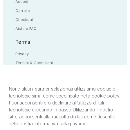
Accedi
Carrello
Checkout
Aiuto e FAQ
Terms
Privacy
Termini & Condizioni
Resi & rimborsi
Contattaci
Noi e alcuni partner selezionati utilizziamo cookie o
tecnologie simili come specificato nella cookie policy.
Il presente sito web è di proprietà di StreetLib S.r.l.
Puoi acconsentire o declinare all’utilizzo di tali
C.F. e P.IVA 05338720963. StreetLib S.r.l. è
tecnologie cliccando in basso.
Utilizzando il nostro
titolare di tutti i diritti di proprietà intellettuale
sito, acconsenti alla raccolta di dati come descritto
afferenti ai marchi, loghi e segni distintivi presenti
nella nostra
Informativa sulla privacy
.
sul sito web. Si invita l’utente a prendere visione
della privacy policy e delle condizioni relative ai