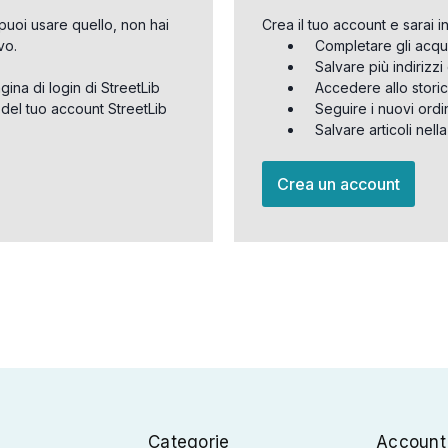
puoi usare quello, non hai
Crea il tuo account e sarai i
vo.
Completare gli acqu
Salvare più indirizz
agina di login di StreetLib
Accedere allo storic
 del tuo account StreetLib
Seguire i nuovi ordi
Salvare articoli nell
Crea un account
Categorie
Account