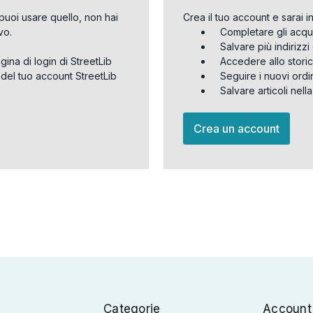
puoi usare quello, non hai
Crea il tuo account e sarai i
vo.
Completare gli acqu
Salvare più indirizz
agina di login di StreetLib
Accedere allo storic
 del tuo account StreetLib
Seguire i nuovi ordi
Salvare articoli nell
Crea un account
Categorie
Account