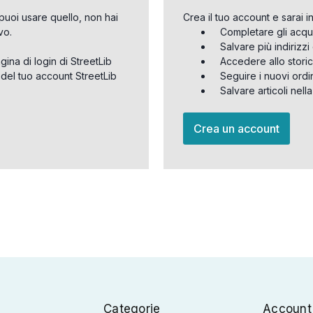
puoi usare quello, non hai
Crea il tuo account e sarai i
vo.
Completare gli acqu
Salvare più indirizz
agina di login di StreetLib
Accedere allo storic
 del tuo account StreetLib
Seguire i nuovi ordi
Salvare articoli nell
Crea un account
Categorie
Account