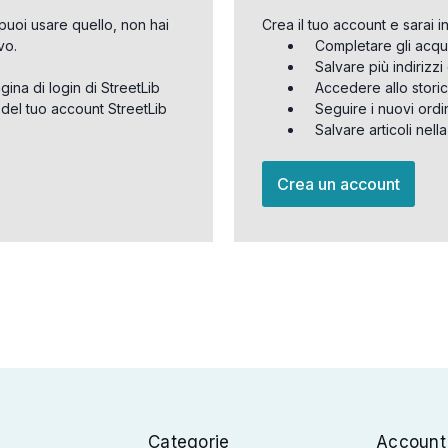
puoi usare quello, non hai
Crea il tuo account e sarai i
vo.
Completare gli acqu
Salvare più indirizz
agina di login di StreetLib
Accedere allo storic
 del tuo account StreetLib
Seguire i nuovi ordi
Salvare articoli nell
Crea un account
Categorie
Account