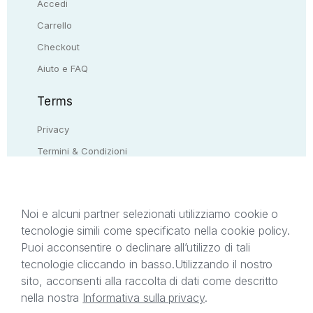
Accedi
Carrello
Checkout
Aiuto e FAQ
Terms
Privacy
Termini & Condizioni
Resi & rimborsi
Contattaci
Noi e alcuni partner selezionati utilizziamo cookie o
tecnologie simili come specificato nella cookie policy.
Il presente sito web è di proprietà di StreetLib S.r.l.
Puoi acconsentire o declinare all’utilizzo di tali
C.F. e P.IVA 05338720963. StreetLib S.r.l. è
tecnologie cliccando in basso.
Utilizzando il nostro
titolare di tutti i diritti di proprietà intellettuale
sito, acconsenti alla raccolta di dati come descritto
afferenti ai marchi, loghi e segni distintivi presenti
nella nostra
Informativa sulla privacy
.
sul sito web. Si invita l’utente a prendere visione
della privacy policy e delle condizioni relative ai